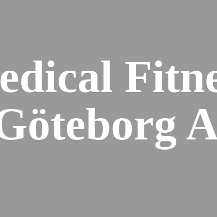
dical Fitn
 Gö
teborg 