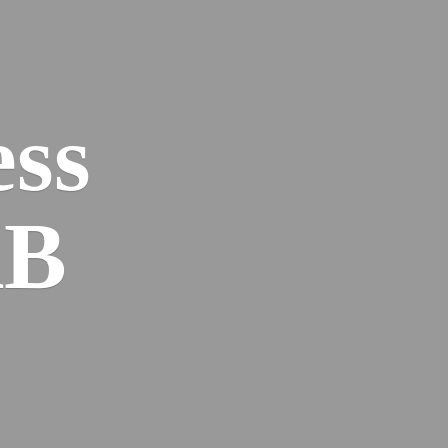
ess
AB