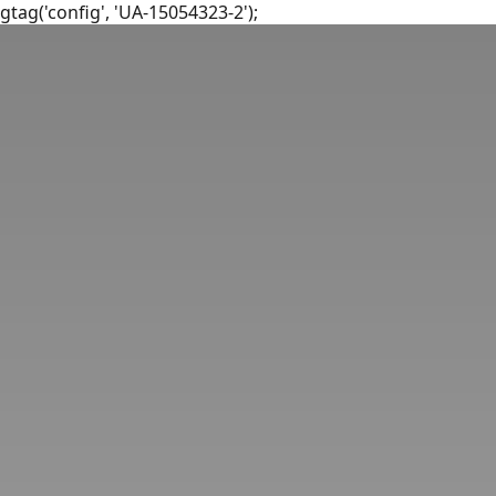
gtag('config', 'UA-15054323-2');