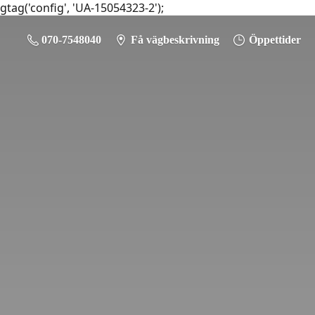
gtag('config', 'UA-15054323-2');
070-7548040
Få vägbeskrivning
Öppettider