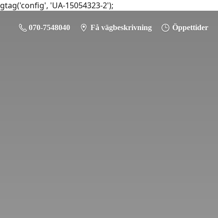
gtag('config', 'UA-15054323-2');
070-7548040
Få vägbeskrivning
Öppettider