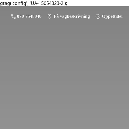
gtag('config', 'UA-15054323-2');
070-7548040
Få vägbeskrivning
Öppettider