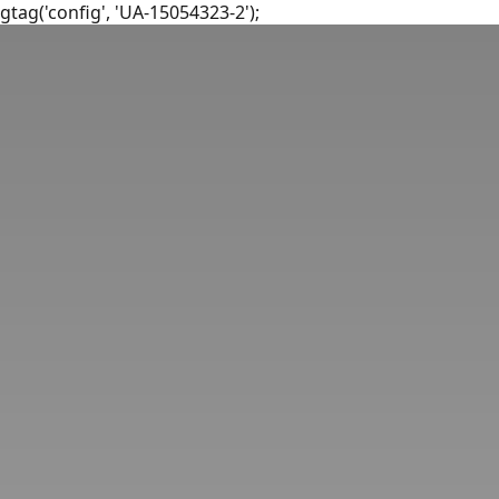
gtag('config', 'UA-15054323-2');