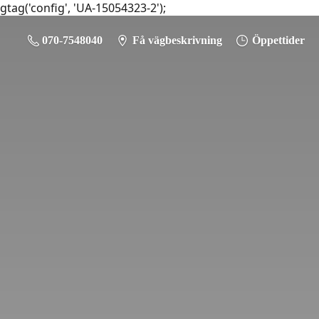
gtag('config', 'UA-15054323-2');
070-7548040
Få vägbeskrivning
Öppettider