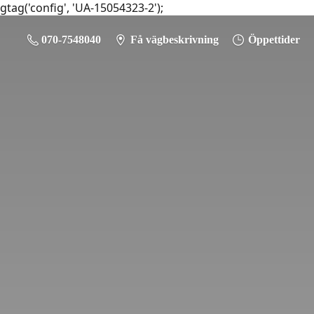
gtag('config', 'UA-15054323-2');
070-7548040
Få vägbeskrivning
Öppettider