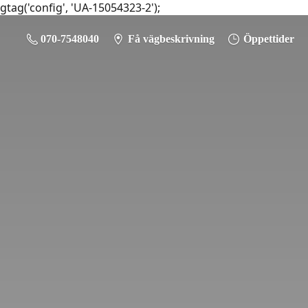
gtag('config', 'UA-15054323-2');
070-7548040
Få vägbeskrivning
Öppettider