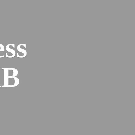
ess
AB