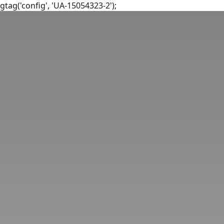
gtag('config', 'UA-15054323-2');