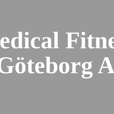
dical Fitn
 Gö
teborg 