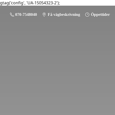
gtag('config', 'UA-15054323-2');
070-7548040
Få vägbeskrivning
Öppettider