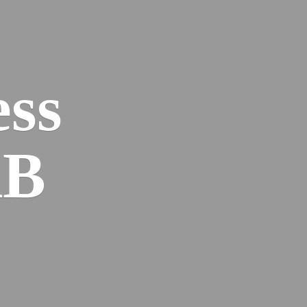
ess
AB