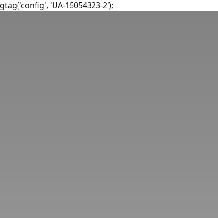
gtag('config', 'UA-15054323-2');