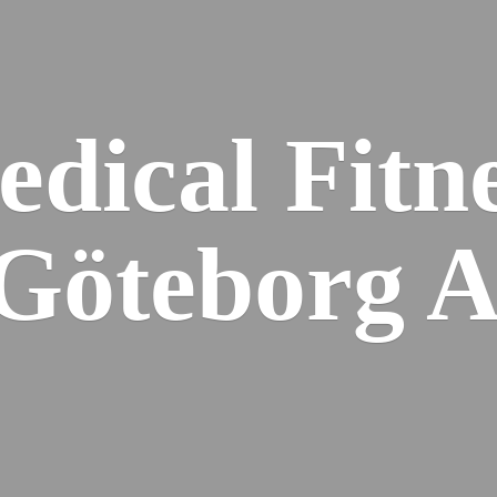
dical Fitn
 Gö
teborg 