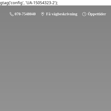
gtag('config', 'UA-15054323-2');
070-7548040
Få vägbeskrivning
Öppettider