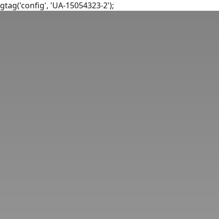
gtag('config', 'UA-15054323-2');