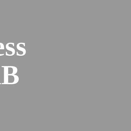
ess
AB