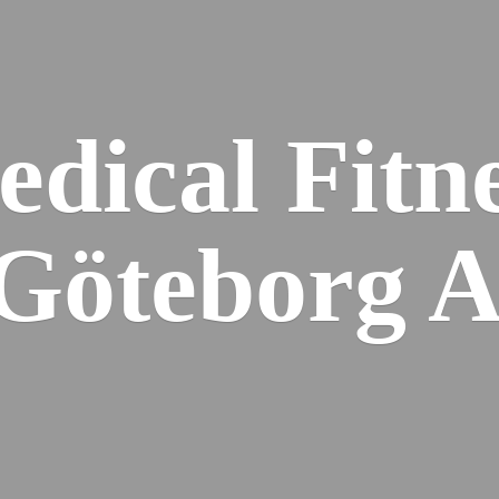
dical Fitn
 Gö
teborg 