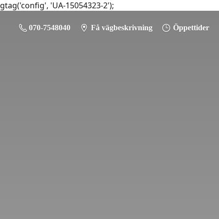
gtag('config', 'UA-15054323-2');
070-7548040
Få vägbeskrivning
Öppettider