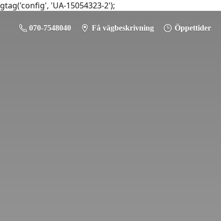
gtag('config', 'UA-15054323-2');
070-7548040
Få vägbeskrivning
Öppettider