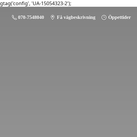
gtag('config', 'UA-15054323-2');
070-7548040
Få vägbeskrivning
Öppettider