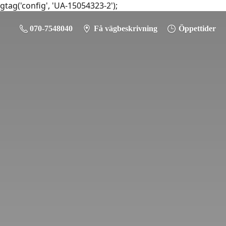
gtag('config', 'UA-15054323-2');
070-7548040
Få vägbeskrivning
Öppettider