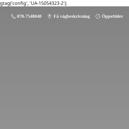
gtag('config', 'UA-15054323-2');
070-7548040
Få vägbeskrivning
Öppettider