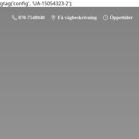
gtag('config', 'UA-15054323-2');
070-7548040
Få vägbeskrivning
Öppettider