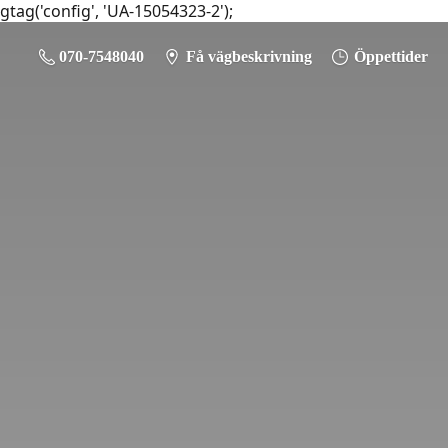
gtag('config', 'UA-15054323-2');
070-7548040
Få vägbeskrivning
Öppettider