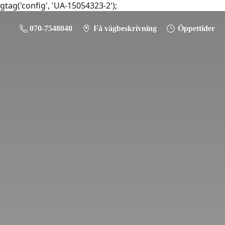
gtag('config', 'UA-15054323-2');
070-7548040
Få vägbeskrivning
Öppettider