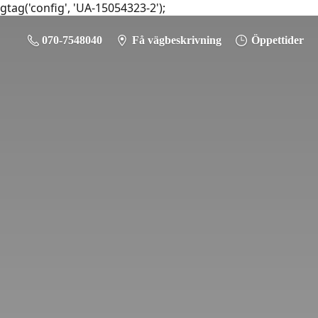
gtag('config', 'UA-15054323-2');
070-7548040
Få vägbeskrivning
Öppettider