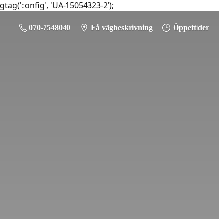
gtag('config', 'UA-15054323-2');
070-7548040
Få vägbeskrivning
Öppettider