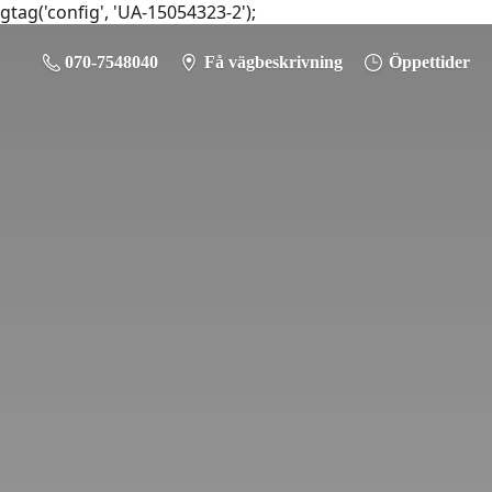
gtag('config', 'UA-15054323-2');
070-7548040
Få vägbeskrivning
Öppettider