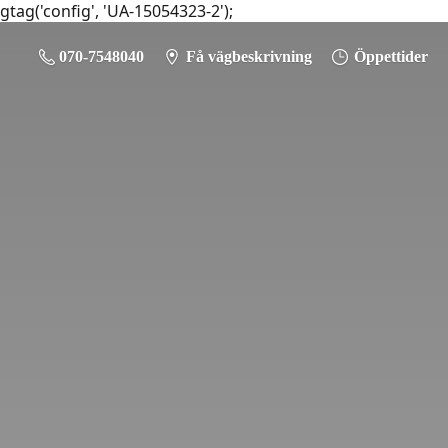
gtag('config', 'UA-15054323-2');
070-7548040
Få vägbeskrivning
Öppettider