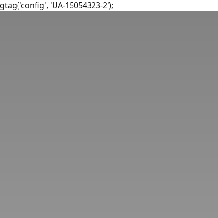
gtag('config', 'UA-15054323-2');