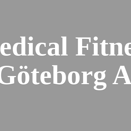
dical Fitn
 Gö
teborg 