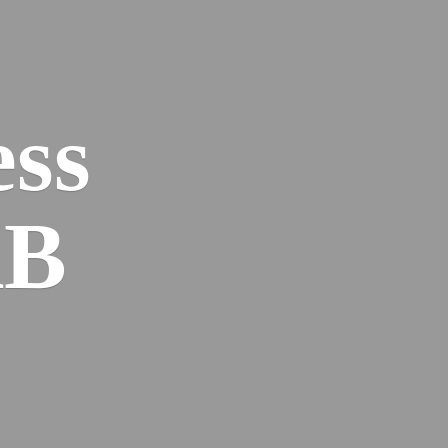
ess
AB