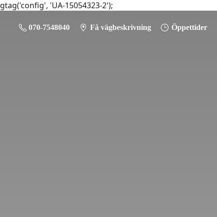
gtag('config', 'UA-15054323-2');
070-7548040
Få vägbeskrivning
Öppettider