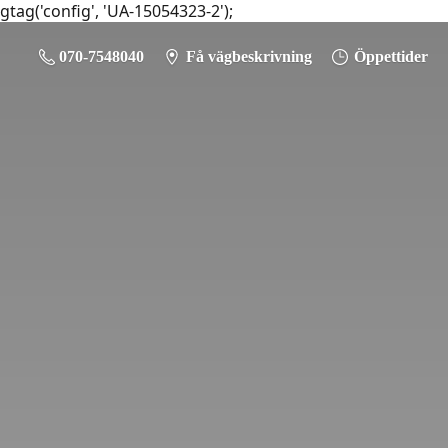
gtag('config', 'UA-15054323-2');
070-7548040
Få vägbeskrivning
Öppettider