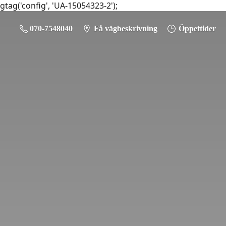
gtag('config', 'UA-15054323-2');
070-7548040
Få vägbeskrivning
Öppettider