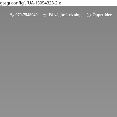
gtag('config', 'UA-15054323-2');
070-7548040
Få vägbeskrivning
Öppettider