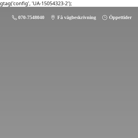
gtag('config', 'UA-15054323-2');
070-7548040
Få vägbeskrivning
Öppettider