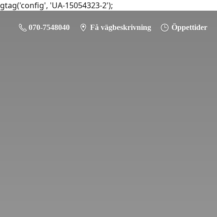
gtag('config', 'UA-15054323-2');
070-7548040
Få vägbeskrivning
Öppettider