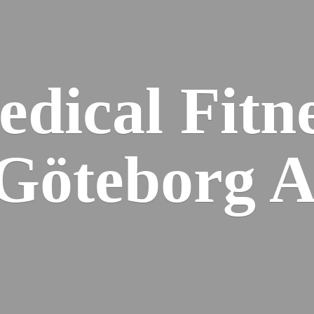
dical Fitn
 Gö
teborg 