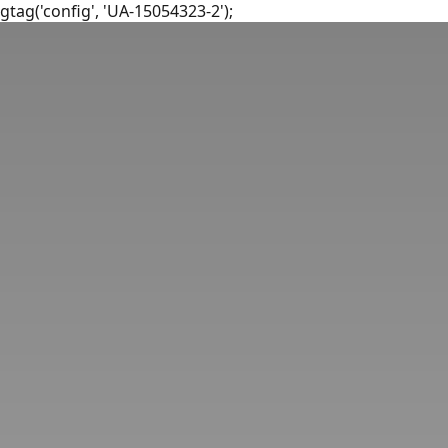
gtag('config', 'UA-15054323-2');