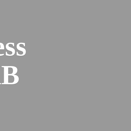
ess
AB