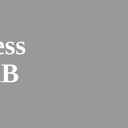
ess
AB