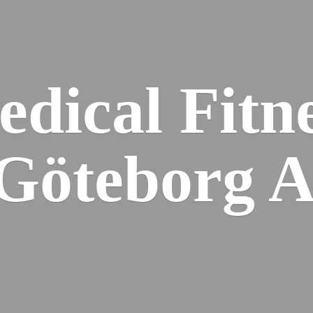
dical Fitn
 Gö
teborg 