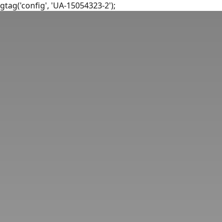
gtag('config', 'UA-15054323-2');